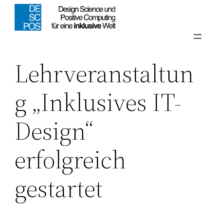
Zum
Visuelle
Inhalt
Assistenzsoftware
springen
öffnen.
Lehrveranstaltun
g „Inklusives IT-
Design“
erfolgreich
gestartet